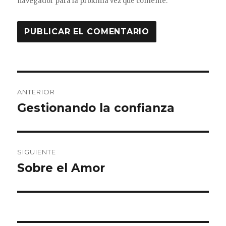
navegador para la próxima vez que comente.
Navegación
ANTERIOR
de
Gestionando la confianza
Entrada
anterior:
entradas
SIGUIENTE
Sobre el Amor
Entrada
siguiente: