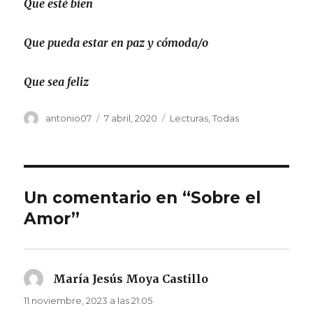
Que esté bien
Que pueda estar en paz y cómoda/o
Que sea feliz
Autor
Publicado
Categorías
antonio07
7 abril, 2020
Lecturas
,
Todas
el
Un comentario en “Sobre el
Amor”
María Jesús Moya Castillo
dice:
11 noviembre, 2023 a las 21:05