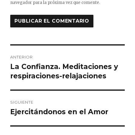
navegador para la próxima vez que comente.
Navegación
ANTERIOR
de
La Confianza. Meditaciones y
Entrada
anterior:
respiraciones-relajaciones
entradas
SIGUIENTE
Ejercitándonos en el Amor
Entrada
siguiente: