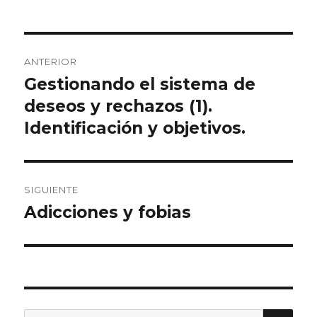
Navegación
ANTERIOR
de
Gestionando el sistema de
Entrada
anterior:
deseos y rechazos (1).
entradas
Identificación y objetivos.
SIGUIENTE
Adicciones y fobias
Entrada
siguiente:
BU