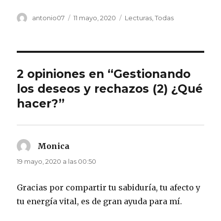
Autor
Publicado
Categorías
antonio07
11 mayo, 2020
Lecturas
,
Todas
el
2 opiniones en “Gestionando
los deseos y rechazos (2) ¿Qué
hacer?”
Monica
dice:
19 mayo, 2020 a las 00:50
Gracias por compartir tu sabiduría, tu afecto y
tu energía vital, es de gran ayuda para mí.